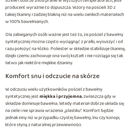
schnie i dobrze znosi pranie w wyższych temperaturach, jeśli
producent wyraźnie to dopuszcza. Wzory na pościeli 3D z
takiej tkaniny rzadziej blakną niż na wielu cienkich materiałach
w 100% bawełnianych.
Dla zabieganych osób ważne jest też to, że pościel z bawełny
syntetycznej można często wyciągnąć z pralki, wysuszyć i od
razu położyć na łóżko. Poliester w składzie stabilizuje tkaninę,
dzięki czemu zachowuje ona swój kształt i nie rozciąga się tak
łatwo jak niektóre miękkie dzianiny.
Komfort snu i odczucie na skórze
W odczuciu wielu użytkowników pościel z bawełny
syntetycznej jest
miękka i przyjemna
, zwłaszcza gdy w
składzie dominuje bawełna. Wtedy materiał dobrze układa się
na ciele i nie sprawia wrażenia „plastiku”. Komfort będzie
jednak inny niż w przypadku czystej bawełny, lnu czy konopi,
które słyną z naturalnej przewiewności.