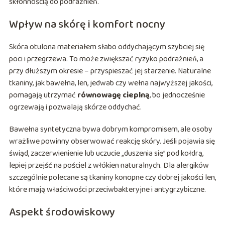
skłonnością do podrażnień.
Wpływ na skórę i komfort nocny
Skóra otulona materiałem słabo oddychającym szybciej się
poci i przegrzewa. To może zwiększać ryzyko podrażnień, a
przy dłuższym okresie – przyspieszać jej starzenie. Naturalne
tkaniny, jak bawełna, len, jedwab czy wełna najwyższej jakości,
pomagają utrzymać
równowagę cieplną
, bo jednocześnie
ogrzewają i pozwalają skórze oddychać.
Bawełna syntetyczna bywa dobrym kompromisem, ale osoby
wrażliwe powinny obserwować reakcję skóry. Jeśli pojawia się
świąd, zaczerwienienie lub uczucie „duszenia się” pod kołdrą,
lepiej przejść na pościel z włókien naturalnych. Dla alergików
szczególnie polecane są tkaniny konopne czy dobrej jakości len,
które mają właściwości przeciwbakteryjne i antygrzybiczne.
Aspekt środowiskowy