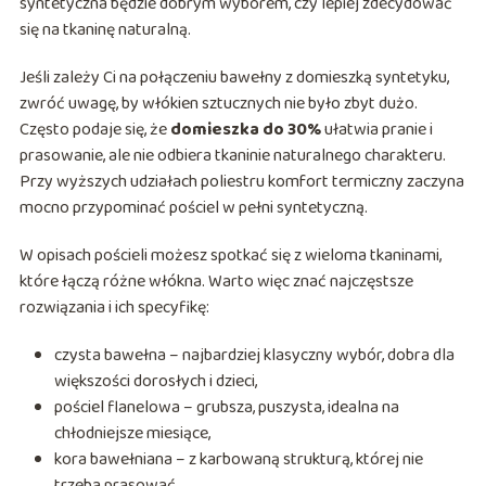
syntetyczna będzie dobrym wyborem, czy lepiej zdecydować
się na tkaninę naturalną.
Jeśli zależy Ci na połączeniu bawełny z domieszką syntetyku,
zwróć uwagę, by włókien sztucznych nie było zbyt dużo.
Często podaje się, że
domieszka do 30%
ułatwia pranie i
prasowanie, ale nie odbiera tkaninie naturalnego charakteru.
Przy wyższych udziałach poliestru komfort termiczny zaczyna
mocno przypominać pościel w pełni syntetyczną.
W opisach pościeli możesz spotkać się z wieloma tkaninami,
które łączą różne włókna. Warto więc znać najczęstsze
rozwiązania i ich specyfikę:
czysta bawełna – najbardziej klasyczny wybór, dobra dla
większości dorosłych i dzieci,
pościel flanelowa – grubsza, puszysta, idealna na
chłodniejsze miesiące,
kora bawełniana – z karbowaną strukturą, której nie
trzeba prasować,