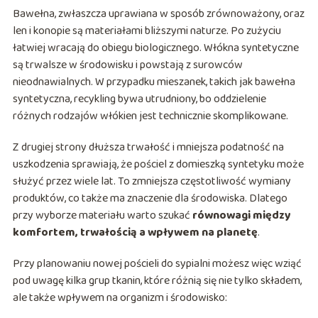
Bawełna, zwłaszcza uprawiana w sposób zrównoważony, oraz
len i konopie są materiałami bliższymi naturze. Po zużyciu
łatwiej wracają do obiegu biologicznego. Włókna syntetyczne
są trwalsze w środowisku i powstają z surowców
nieodnawialnych. W przypadku mieszanek, takich jak bawełna
syntetyczna, recykling bywa utrudniony, bo oddzielenie
różnych rodzajów włókien jest technicznie skomplikowane.
Z drugiej strony dłuższa trwałość i mniejsza podatność na
uszkodzenia sprawiają, że pościel z domieszką syntetyku może
służyć przez wiele lat. To zmniejsza częstotliwość wymiany
produktów, co także ma znaczenie dla środowiska. Dlatego
przy wyborze materiału warto szukać
równowagi między
komfortem, trwałością a wpływem na planetę
.
Przy planowaniu nowej pościeli do sypialni możesz więc wziąć
pod uwagę kilka grup tkanin, które różnią się nie tylko składem,
ale także wpływem na organizm i środowisko: