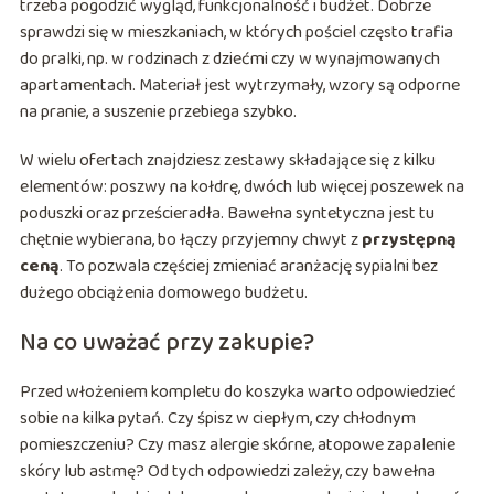
trzeba pogodzić wygląd, funkcjonalność i budżet. Dobrze
sprawdzi się w mieszkaniach, w których pościel często trafia
do pralki, np. w rodzinach z dziećmi czy w wynajmowanych
apartamentach. Materiał jest wytrzymały, wzory są odporne
na pranie, a suszenie przebiega szybko.
W wielu ofertach znajdziesz zestawy składające się z kilku
elementów: poszwy na kołdrę, dwóch lub więcej poszewek na
poduszki oraz prześcieradła. Bawełna syntetyczna jest tu
chętnie wybierana, bo łączy przyjemny chwyt z
przystępną
ceną
. To pozwala częściej zmieniać aranżację sypialni bez
dużego obciążenia domowego budżetu.
Na co uważać przy zakupie?
Przed włożeniem kompletu do koszyka warto odpowiedzieć
sobie na kilka pytań. Czy śpisz w ciepłym, czy chłodnym
pomieszczeniu? Czy masz alergie skórne, atopowe zapalenie
skóry lub astmę? Od tych odpowiedzi zależy, czy bawełna