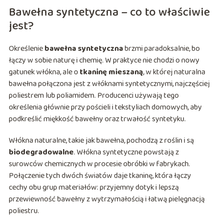
Bawełna syntetyczna – co to właściwie
jest?
Określenie
bawełna syntetyczna
brzmi paradoksalnie, bo
łączy w sobie naturę i chemię. W praktyce nie chodzi o nowy
gatunek włókna, ale o
tkaninę mieszaną
, w której naturalna
bawełna połączona jest z włóknami syntetycznymi, najczęściej
poliestrem lub poliamidem. Producenci używają tego
określenia głównie przy pościeli i tekstyliach domowych, aby
podkreślić miękkość bawełny oraz trwałość syntetyku.
Włókna naturalne, takie jak bawełna, pochodzą z roślin i są
biodegradowalne
. Włókna syntetyczne powstają z
surowców chemicznych w procesie obróbki w fabrykach.
Połączenie tych dwóch światów daje tkaninę, która łączy
cechy obu grup materiałów: przyjemny dotyk i lepszą
przewiewność bawełny z wytrzymałością i łatwą pielęgnacją
poliestru.