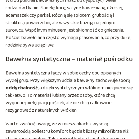
Wśród pościeli bawełnianych masz do dyspozycji wiele
rodzajów tkanin: flanelę, korę, satynę bawełnianą, dżersej,
adamaszek czy perkal. Różnią się splotem, grubością i
strukturą powierzchni, ale wszystkie bazują na jednym
surowcu. Wspólnym minusem jest skłonność do gniecenia.
Pościel bawełniana często wymaga prasowania, co przy dużej
rodzinie bywa uciążliwe.
Bawełna syntetyczna – materiał pośrodku
Bawełna syntetyczna łączy w sobie cechy obu opisanych
wyżej grup. Przy większym udziale bawełny zachowuje sporą
oddychalność
, a dzięki syntetycznym włóknom nie gniecie się
tak łatwo. To materiał lubiany przez osoby, które chcą
wygodnej pielęgnacji pościeli, ale nie chcą całkowicie
rezygnować z naturalnych włókien.
Warto zwrócić uwagę, że w mieszankach z wysoką
zawartością poliestru komfort będzie bliższy mikrofibrze niż
klasycznej bawełnie. Taka pościel będzie trwała, kolorowa i