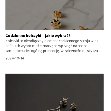
Codzienne kolczyki – jakie wybrać?
Kolczyki to nieodłączny element codziennego stroju wielu
osób. Ich wybór może znacząco wpłynąć na nasze
samopoczucie i ogólną prezencję. W zależności od styliza...
2024-10-14