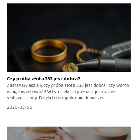
Czy próba złota 333 jest dobra?
Zastanawiasz się, czy próba złota 333 jest dobra i czy warto
w nią inwestować? W tym tekście poznasz jej mocne i
słabsze strony. Dzięki temu spokojnie dobierzes...
2026-03-05