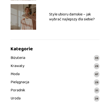
Style ubioru damskie – jak
wybrać najlepszy dla siebie?
Kategorie
Biżuteria
35
Krawaty
29
Moda
67
Pielęgnacja
29
Poradnik
31
Uroda
24