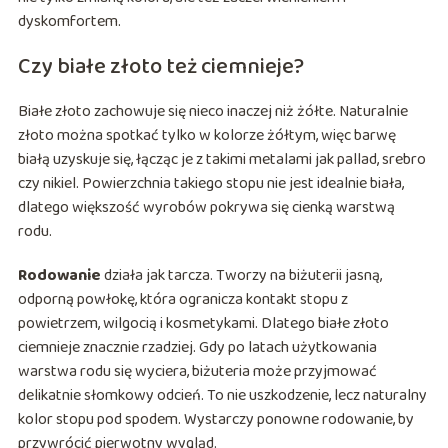
dyskomfortem.
Czy białe złoto też ciemnieje?
Białe złoto zachowuje się nieco inaczej niż żółte. Naturalnie
złoto można spotkać tylko w kolorze żółtym, więc barwę
białą uzyskuje się, łącząc je z takimi metalami jak pallad, srebro
czy nikiel. Powierzchnia takiego stopu nie jest idealnie biała,
dlatego większość wyrobów pokrywa się cienką warstwą
rodu.
Rodowanie
działa jak tarcza. Tworzy na biżuterii jasną,
odporną powłokę, która ogranicza kontakt stopu z
powietrzem, wilgocią i kosmetykami. Dlatego białe złoto
ciemnieje znacznie rzadziej. Gdy po latach użytkowania
warstwa rodu się wyciera, biżuteria może przyjmować
delikatnie słomkowy odcień. To nie uszkodzenie, lecz naturalny
kolor stopu pod spodem. Wystarczy ponowne rodowanie, by
przywrócić pierwotny wygląd.