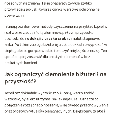
noszonych na zmianę. Takie preparaty zwykle szybko
przywracają połysk i tworzą cienką warstwę ochronną na
powierzchni.
Istnieją też domowe metody czyszczenia, na przykład kąpiel w
roztworze z sodą i folią aluminiową. W tym przypadku
dochodzi do
redukcji siarczku srebra
i nalot stopniowo
znika. Po takim zabiegu biżuterię trzeba dokładnie wypłukać w
ciepłej, ale nie gorącej wodzie i osuszyć miękką ściereczką. Ten
sposób lepiej zostawić dla prostych elementów bez
delikatnych kamieni.
Jak ograniczyć ciemnienie biżuterii na
przyszłość?
Jeżeli raz dokładnie wyczyścisz biżuterię, warto zrobić
wszystko, by efekt utrzymał się jak najdłużej. Oznacza to
połączenie rozsądnego noszenia, właściwego przechowywania
oraz prostych rytuałów pielęgnacyjnych. Dzięki temu
złoto i