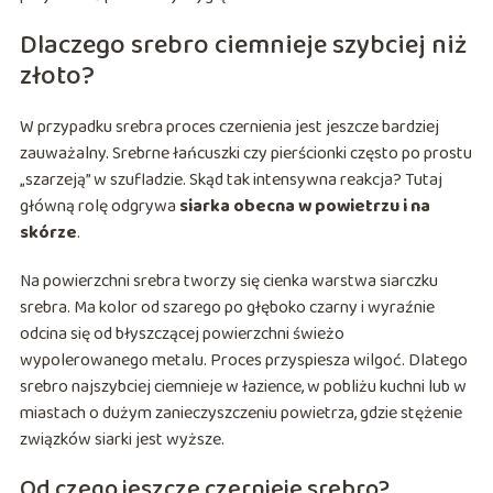
Dlaczego srebro ciemnieje szybciej niż
złoto?
W przypadku srebra proces czernienia jest jeszcze bardziej
zauważalny. Srebrne łańcuszki czy pierścionki często po prostu
„szarzeją” w szufladzie. Skąd tak intensywna reakcja? Tutaj
główną rolę odgrywa
siarka obecna w powietrzu i na
skórze
.
Na powierzchni srebra tworzy się cienka warstwa siarczku
srebra. Ma kolor od szarego po głęboko czarny i wyraźnie
odcina się od błyszczącej powierzchni świeżo
wypolerowanego metalu. Proces przyspiesza wilgoć. Dlatego
srebro najszybciej ciemnieje w łazience, w pobliżu kuchni lub w
miastach o dużym zanieczyszczeniu powietrza, gdzie stężenie
związków siarki jest wyższe.
Od czego jeszcze czernieje srebro?