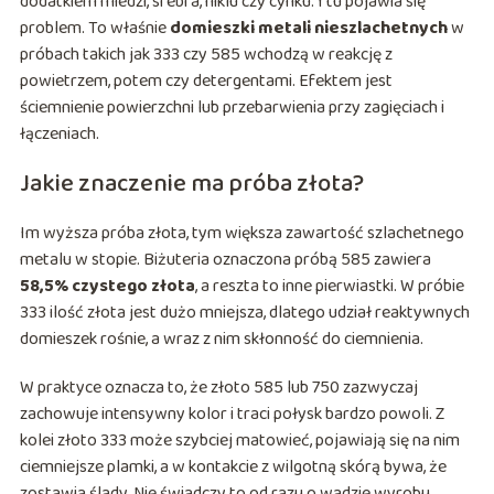
dodatkiem miedzi, srebra, niklu czy cynku. I tu pojawia się
problem. To właśnie
domieszki metali nieszlachetnych
w
próbach takich jak 333 czy 585 wchodzą w reakcję z
powietrzem, potem czy detergentami. Efektem jest
ściemnienie powierzchni lub przebarwienia przy zagięciach i
łączeniach.
Jakie znaczenie ma próba złota?
Im wyższa próba złota, tym większa zawartość szlachetnego
metalu w stopie. Biżuteria oznaczona próbą 585 zawiera
58,5% czystego złota
, a reszta to inne pierwiastki. W próbie
333 ilość złota jest dużo mniejsza, dlatego udział reaktywnych
domieszek rośnie, a wraz z nim skłonność do ciemnienia.
W praktyce oznacza to, że złoto 585 lub 750 zazwyczaj
zachowuje intensywny kolor i traci połysk bardzo powoli. Z
kolei złoto 333 może szybciej matowieć, pojawiają się na nim
ciemniejsze plamki, a w kontakcie z wilgotną skórą bywa, że
zostawia ślady. Nie świadczy to od razu o wadzie wyrobu.