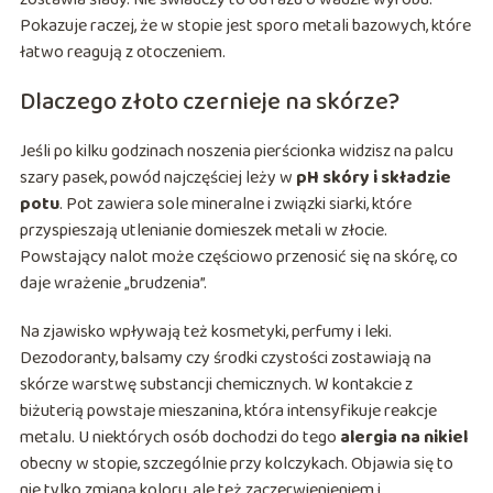
Pokazuje raczej, że w stopie jest sporo metali bazowych, które
łatwo reagują z otoczeniem.
Dlaczego złoto czernieje na skórze?
Jeśli po kilku godzinach noszenia pierścionka widzisz na palcu
szary pasek, powód najczęściej leży w
pH skóry i składzie
potu
. Pot zawiera sole mineralne i związki siarki, które
przyspieszają utlenianie domieszek metali w złocie.
Powstający nalot może częściowo przenosić się na skórę, co
daje wrażenie „brudzenia”.
Na zjawisko wpływają też kosmetyki, perfumy i leki.
Dezodoranty, balsamy czy środki czystości zostawiają na
skórze warstwę substancji chemicznych. W kontakcie z
biżuterią powstaje mieszanina, która intensyfikuje reakcje
metalu. U niektórych osób dochodzi do tego
alergia na nikiel
obecny w stopie, szczególnie przy kolczykach. Objawia się to
nie tylko zmianą koloru, ale też zaczerwienieniem i