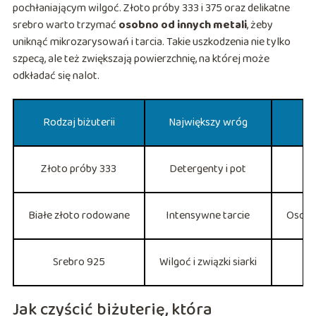
pochłaniającym wilgoć. Złoto próby 333 i 375 oraz delikatne
srebro warto trzymać
osobno od innych metali
, żeby
uniknąć mikrozarysowań i tarcia. Takie uszkodzenia nie tylko
szpecą, ale też zwiększają powierzchnię, na której może
odkładać się nalot.
Rodzaj biżuterii
Największy wróg
Złoto próby 333
Detergenty i pot
Białe złoto rodowane
Intensywne tarcie
Osobne
Srebro 925
Wilgoć i związki siarki
Jak czyścić biżuterię, która