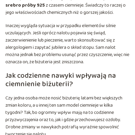
srebro próby 925
z czasem ciemnieje. Świadczy to raczej o
jego właściwościach chemicznych niż o gorszej jakości.
Inaczej wygląda sytuacja w przypadku elementów silnie
uczulających. Jeśli oprócz nalotu pojawia się świąd,
zaczerwienienie lub pieczenie, warto skonsultować się z
alergologiem i zapytać jubilera o skład stopu. Sam nalot
można jednak bez problemu usunąć przez czyszczenie, więc nie
oznacza on, że biżuteria jest zniszczona.
Jak codzienne nawyki wpływają na
ciemnienie biżuterii?
Czy jedna osoba może nosić biżuterię latami bez większych
zmian koloru, a u innej ten sam model ciemnieje w kilka
tygodni? Tak, bo ogromny wpływ mają na to codzienne
przyzwyczajenia oraz to, jak i gdzie przechowujesz ozdoby.
Drobne zmiany w nawykach potrafią wyraźnie spowolnić
tworzenie się nalotu.