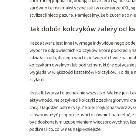
choć mniej popularne, dodają charakteru i są doskona
zarówno te minimalistyczne, jak i w rozmiarze XXL, 
stylizacji nieco pazura. Pamiętajmy, że biżuteria to n
Jak dobór kolczyków zależy od ks
Każda twarz jest inna i wymaga indywidualnego podej
wyborze odpowiednich kolczyków, które podkreślą na
zdziałać cuda, dlatego warto poświęcić chwilę na anal
kolczykom owalnym lub podłużnym, które optycznie ją
wygląda w większości kształtów kolczyków. To daje
stylami.
Kształt twarzy to jednak nie wszystko. Ważne jest ta
aktywności. Na przykład, kolczyki z zaokrąglonymi k
chcą złagodzić ostre rysy. Z kolei trójkątna twarz z
zrównoważyć proporcje. Warto również pamiętać, że k
być doskonałym uzupełnieniem wieczorowych stylizacj
podkreśli to, co w nas najpiękniejsze.