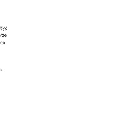
 być
erze
 na
la