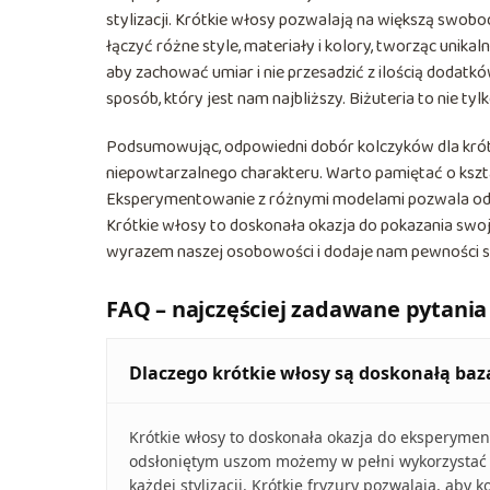
stylizacji. Krótkie włosy pozwalają na większą swobo
łączyć różne style, materiały i kolory, tworząc unik
aby zachować umiar i nie przesadzić z ilością dodatkó
sposób, który jest nam najbliższy. Biżuteria to nie ty
Podsumowując, odpowiedni dobór kolczyków dla krótki
niepowtarzalnego charakteru. Warto pamiętać o kszta
Eksperymentowanie z różnymi modelami pozwala odkry
Krótkie włosy to doskonała okazja do pokazania swoje
wyrazem naszej osobowości i dodaje nam pewności sie
FAQ – najczęściej zadawane pytania
Dlaczego krótkie włosy są doskonałą ba
Krótkie włosy to doskonała okazja do eksperyment
odsłoniętym uszom możemy w pełni wykorzystać po
każdej stylizacji. Krótkie fryzury pozwalają, aby k