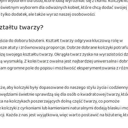
łym wyborem dla osób, które lubią wyróżniać się z tłumu. Kolczyki ko
są świetnym wyborem dla odważnych kobiet, które chcą dodać swojej
ie tylko dodatek, ale także wyraz naszej osobowości.
ztałtu twarzy?
ścia do doboru biżuterii. Kształt twarzy odgrywa kluczową rolę w
sze atuty i zrównoważą proporcje. Dobrze dobrane kolczyki potrafi
izę swojego kształtu twarzy. Okrągła twarz zyska na wyrazistości dz
 wysmuklą. Z kolei twarz owalna jest najbardziej uniwersalna i dob
 nam ogromne pole do popisu i możliwość eksperymentowania z róż
kże, aby kolczyki były dopasowane do naszego stylu życia i codzienn
rawędziami świetnie sprawdzą się dla osób o kwadratowej twarzy, któ
yska na kolczykach poszerzających dolną część twarzy, co pomoże
olczyki z cyrkoniami lub kamieniami naturalnymi dodają blasku i m
i. Każda z nas jest wyjątkowa, więc warto postawić na biżuterię, kt