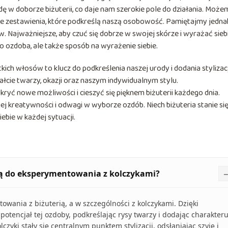
dę w doborze biżuterii, co daje nam szerokie pole do działania. Może
alne zestawienia, które podkreślą naszą osobowość. Pamiętajmy jedna
w. Najważniejsze, aby czuć się dobrze w swojej skórze i wyrażać sieb
lko ozdoba, ale także sposób na wyrażenie siebie.
ch włosów to klucz do podkreślenia naszej urody i dodania stylizacj
łcie twarzy, okazji oraz naszym indywidualnym stylu.
ć nowe możliwości i cieszyć się pięknem biżuterii każdego dnia.
j kreatywności i odwagi w wyborze ozdób. Niech biżuteria stanie si
bie w każdej sytuacji.
zą do eksperymentowania z kolczykami?
owania z biżuterią, a w szczególności z kolczykami. Dzięki
tencjał tej ozdoby, podkreślając rysy twarzy i dodając charakter
olczyki stały się centralnym punktem stylizacji, odsłaniając szyję i