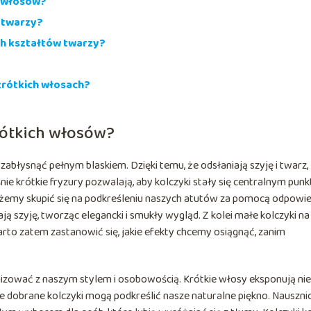
h włosów?
 twarzy?
ych kształtów twarzy?
krótkich włosach?
krótkich włosów?
zabłysnąć pełnym blaskiem. Dzięki temu, że odsłaniają szyję i twarz,
śnie krótkie fryzury pozwalają, aby kolczyki stały się centralnym pun
możemy skupić się na podkreśleniu naszych atutów za pomocą odpowi
ą szyję, tworząc elegancki i smukły wygląd. Z kolei małe kolczyki na
 Warto zatem zastanowić się, jakie efekty chcemy osiągnąć, zanim
nizować z naszym stylem i osobowością. Krótkie włosy eksponują nie
rze dobrane kolczyki mogą podkreślić nasze naturalne piękno. Nausznic