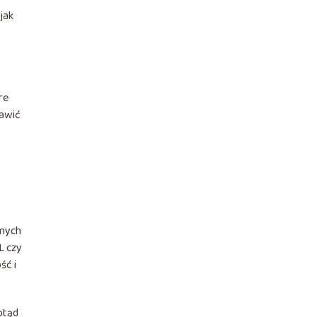
 jak
re
tawić
żnych
L czy
ść i
otąd