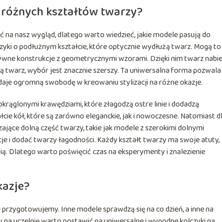
do różnych kształtów twarzy?
a nasz wygląd, dlatego warto wiedzieć, jakie modele pasują do
czyki o podłużnym kształcie, które optycznie wydłużą twarz. Mogą to
sywne konstrukcje z geometrycznymi wzorami. Dzięki nim twarz nabi
lną twarz, wybór jest znacznie szerszy. Ta uniwersalna forma pozwala
daje ogromną swobodę w kreowaniu stylizacji na różne okazje.
krąglonymi krawędziami, które złagodzą ostre linie i dodadzą
ałcie kół, które są zarówno eleganckie, jak i nowoczesne. Natomiast d
zające dolną część twarzy, takie jak modele z szerokimi dolnymi
 i dodać twarzy łagodności. Każdy kształt twarzy ma swoje atuty,
ą. Dlatego warto poświęcić czas na eksperymenty i znalezienie
kazje?
ę przygotowujemy. Inne modele sprawdzą się na co dzień, a inne na
y na uczelnię warto postawić na uniwersalne i wygodne kolczyki na