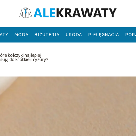
ATY
MODA
BIŻUTERIA
URODA
PIELĘGNACJA
POR
óre kolczyki najlepiej
sują do krótkiej fryzury?