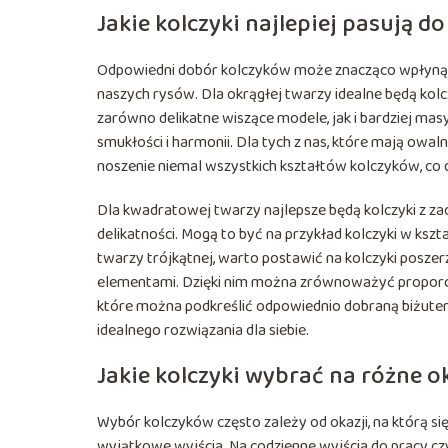
Jakie kolczyki najlepiej pasują 
Odpowiedni dobór kolczyków może znacząco wpłynąć n
naszych rysów. Dla okrągłej twarzy idealne będą kol
zarówno delikatne wiszące modele, jak i bardziej ma
smukłości i harmonii. Dla tych z nas, które mają owa
noszenie niemal wszystkich kształtów kolczyków, co 
Dla kwadratowej twarzy najlepsze będą kolczyki z zao
delikatności. Mogą to być na przykład kolczyki w kszt
twarzy trójkątnej, warto postawić na kolczyki poszer
elementami. Dzięki nim można zrównoważyć proporcje
które można podkreślić odpowiednio dobraną biżuteri
idealnego rozwiązania dla siebie.
Jakie kolczyki wybrać na różne o
Wybór kolczyków często zależy od okazji, na którą si
wyjątkowe wyjścia. Na codzienne wyjścia do pracy cz