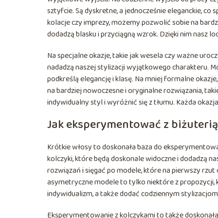
sztyfcie. Są dyskretne, a jednocześnie eleganckie, co s
kolacje czy imprezy, możemy pozwolić sobie na bardzi
dodadzą blasku i przyciągną wzrok. Dzięki nim nasz lo
Na specjalne okazje, takie jak wesela czy ważne uroc
nadadzą naszej stylizacji wyjątkowego charakteru. M
podkreślą elegancję i klasę. Na mniej formalne okazj
na bardziej nowoczesne i oryginalne rozwiązania, taki
indywidualny styl i wyróżnić się z tłumu. Każda okazj
Jak eksperymentować z biżuterią
Krótkie włosy to doskonała baza do eksperymentowan
kolczyki, które będą doskonale widoczne i dodadzą na
rozwiązań i sięgać po modele, które na pierwszy rzut
asymetryczne modele to tylko niektóre z propozycji
indywidualizm, a także dodać codziennym stylizacjom
Eksperymentowanie z kolczykami to także doskonała 