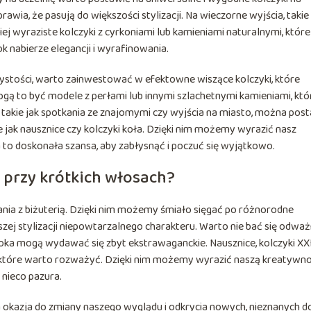
prawia, że pasują do większości stylizacji. Na wieczorne wyjścia, takie
ej wyraziste kolczyki z cyrkoniami lub kamieniami naturalnymi, które
ok nabierze elegancji i wyrafinowania.
zystości, warto zainwestować w efektowne wiszące kolczyki, które
ogą to być modele z perłami lub innymi szlachetnymi kamieniami, któ
e, takie jak spotkania ze znajomymi czy wyjścia na miasto, można pos
e jak nausznice czy kolczyki koła. Dzięki nim możemy wyrazić nasz
a to doskonała szansa, aby zabłysnąć i poczuć się wyjątkowo.
 przy krótkich włosach?
ia z biżuterią. Dzięki nim możemy śmiało sięgać po różnorodne
szej stylizacji niepowtarzalnego charakteru. Warto nie bać się odwa
 oka mogą wydawać się zbyt ekstrawaganckie. Nausznice, kolczyki XX
, które warto rozważyć. Dzięki nim możemy wyrazić naszą kreatywno
 nieco pazura.
okazja do zmiany naszego wyglądu i odkrycia nowych, nieznanych d