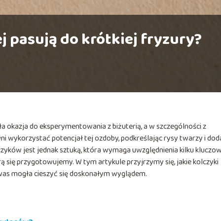
ej pasują do krótkiej fryzury?
ła okazja do eksperymentowania z biżuterią, a w szczególności z
 wykorzystać potencjał tej ozdoby, podkreślając rysy twarzy i dod
lczyków jest jednak sztuką, która wymaga uwzględnienia kilku kluczo
órą się przygotowujemy. W tym artykule przyjrzymy się, jakie kolczyki
z was mogła cieszyć się doskonałym wyglądem.