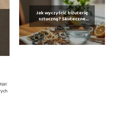
Jak wyczyścić biżuterię
sztuczną? Skuteczne
domowe sposoby
ając
wych