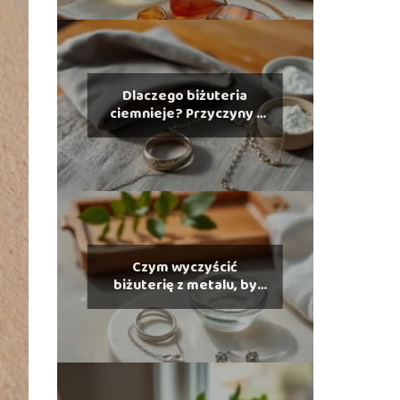
Dlaczego biżuteria
ciemnieje? Przyczyny i
jak temu zapobiec
Czym wyczyścić
biżuterię z metalu, by
przywrócić jej blask?