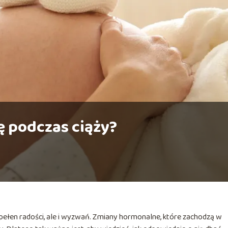
rę podczas ciąży?
 pełen radości, ale i wyzwań. Zmiany hormonalne, które zachodzą w