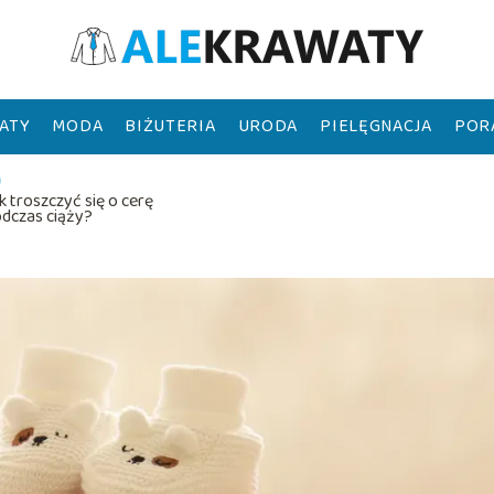
ATY
MODA
BIŻUTERIA
URODA
PIELĘGNACJA
POR
k troszczyć się o cerę
dczas ciąży?