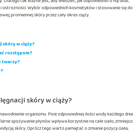
 Dlatego tak ważne jest, aby wiedzieć, jak odpowiednio o nią dbać.
i ostrożności. Wybór odpowiednich kosmetyków i stosowanie się do 
j, promiennej skóry przez cały okres ciąży.
i skóry w ciąży?
gać rozstępom?
y twarzy?
y?
lęgnacji skóry w ciąży?
 nawodnienie organizmu. Picie odpowiedniej ilości wody każdego dnia
larne spożywanie płynów wpływa korzystnie na całe ciało, zmniejsz
dycję skóry. Oprócz tego warto pamiętać o zmianie pozycji ciała,