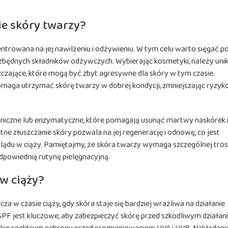
ie skóry twarzy?
ntrowana na jej nawilżeniu i odżywieniu. W tym celu warto sięgać p
iezbędnych składników odżywczych. Wybierając kosmetyki, należy uni
zczające, które mogą być zbyt agresywne dla skóry w tym czasie.
aga utrzymać skórę twarzy w dobrej kondycji, zmniejszając ryzyk
niczne lub enzymatyczne, które pomagają usunąć martwy naskórek 
e złuszczanie skóry pozwala na jej regenerację i odnowę, co jest
ądu w ciąży. Pamiętajmy, że skóra twarzy wymaga szczególnej trosk
odpowiednią rutynę pielęgnacyjną.
w ciąży?
 w czasie ciąży, gdy skóra staje się bardziej wrażliwa na działanie
PF jest kluczowe, aby zabezpieczyć skórę przed szkodliwym działa