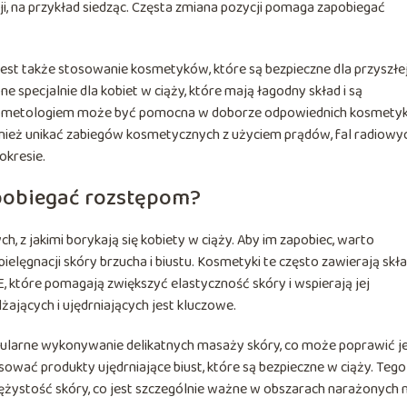
ji, na przykład siedząc. Częsta zmiana pozycji pomaga zapobiegać
est także stosowanie kosmetyków, które są bezpieczne dla przyszłe
 specjalnie dla kobiet w ciąży, które mają łagodny skład i są
 kosmetologiem może być pomocna w doborze odpowiednich kosmety
wnież unikać zabiegów kosmetycznych z użyciem prądów, fal radiowyc
okresie.
apobiegać rozstępom?
, z jakimi borykają się kobiety w ciąży. Aby im zapobiec, warto
elęgnacji skóry brzucha i biustu. Kosmetyki te często zawierają skła
E, które pomagają zwiększyć elastyczność skóry i wspierają jej
ających i ujędrniających jest kluczowe.
ularne wykonywanie delikatnych masaży skóry, co może poprawić je
sować produkty ujędrniające biust, które są bezpieczne w ciąży. Tego
ężystość skóry, co jest szczególnie ważne w obszarach narażonych 