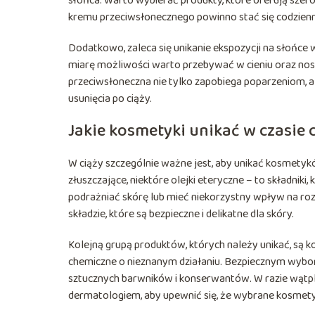
słońca. Warto wybierać produkty, które oferują sze
kremu przeciwsłonecznego powinno stać się codzienn
Dodatkowo, zaleca się unikanie ekspozycji na słońce 
miarę możliwości warto przebywać w cieniu oraz nosi
przeciwsłoneczna nie tylko zapobiega poparzeniom, 
usunięcia po ciąży.
Jakie kosmetyki unikać w czasie 
W ciąży szczególnie ważne jest, aby unikać kosmetykó
złuszczające, niektóre olejki eteryczne – to składnik
podrażniać skórę lub mieć niekorzystny wpływ na roz
składzie, które są bezpieczne i delikatne dla skóry.
Kolejną grupą produktów, których należy unikać, są k
chemiczne o nieznanym działaniu. Bezpiecznym wybore
sztucznych barwników i konserwantów. W razie wątp
dermatologiem, aby upewnić się, że wybrane kosmetyk