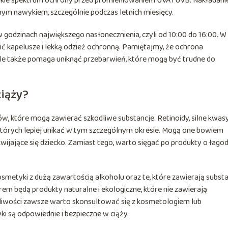
rokie spektrum ochrony przed promieniowaniem UVA i UVB. Nakładani
ym nawykiem, szczególnie podczas letnich miesięcy.
w godzinach największego nasłonecznienia, czyli od 10:00 do 16:00. W
ć kapelusze i lekką odzież ochronną. Pamiętajmy, że ochrona
ale także pomaga uniknąć przebarwień, które mogą być trudne do
ciąży?
w, które mogą zawierać szkodliwe substancje. Retinoidy, silne kwas
i, których lepiej unikać w tym szczególnym okresie. Mogą one bowiem
wijające się dziecko. Zamiast tego, warto sięgać po produkty o łag
osmetyki z dużą zawartością alkoholu oraz te, które zawierają subst
m będą produkty naturalne i ekologiczne, które nie zawierają
liwości zawsze warto skonsultować się z kosmetologiem lub
i są odpowiednie i bezpieczne w ciąży.