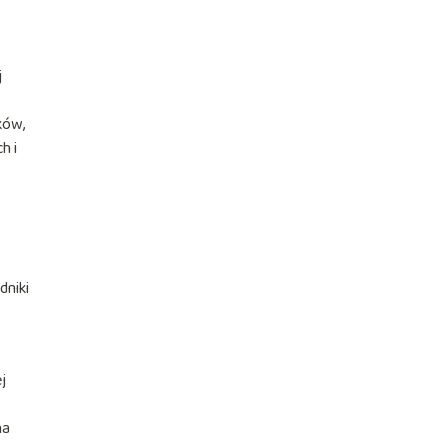
j
ków,
h i
dniki
j
na