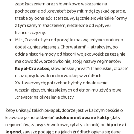
zapożyczeniem oraz słownikowe wskazania na
pochodzenie od „cravate”; żeby mit mógł zyskać oparcie,
trzeba by odnaleźć starsze, wyłącznie słowiańskie formy
z tym samym znaczeniem, niezależne od wpływu
francuszczyzny.
Mit: „Cravate była od początku nazwą jedynie modnego
dodatku, niezwiązaną z Chorwatami” – atrakcyjny, bo
odcina historię mody od historii wojskowości; za tezą nie
ma dowodów, przeciwko niej stoją nazwy regimentów
Royal‑Cravates
, słowiańskie „hrvat” i francuskie „croate”
oraz opisy kawalerii chorwackiej w źródłach
XVII‑wiecznych; potrzebne byłoby odnalezienie
wcześniejszych, niezależnych od etnonimu użyć słowa
„cravate” na określenie chusty.
Żeby uniknąć takich pułapek, dobrze jest w każdym tekście o
krawacie jasno oddzielać
udokumentowane fakty
(daty
regimentów, zapisy słownikowe, cytaty z kronik) od
hipotez i
legend
, zawsze podając, na jakich źródłach opiera się dane