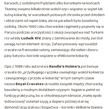
barwach, z ozdobnymi frędzlami albo koronkami na końcach.
Tkaninę owijano kilkakrotnie wokół szyi i wiązano w węzeł lub
luźną kokardę. W warunkach polowych chroniła przed chłodem
i obtarciami od napierśnika, ale na paradach była świadomą
ozdobą. Około 1660 roku chorwackie regimenty pojawiły się w
Paryżu podczas uroczystości z okazji zwycięstwa nad Turkami
i to wtedy
Ludwik XIV
, znany z zamiłowania do mody, zwrócił
uwagę na ten element stroju. Zafascynowany wprowadził
cravate na francuskie salony, zamawiając dla siebie i dworu
pasy batystu i koronki wiązane w efektowne kokardy.
Opis z 1688 roku autorstwa
Randle’a Holme’a
porównuje
cravate do „przydługiego ręcznika owiniętego wokół kołnierza
i zawiązanego z przodu w kokardę”. W tym samym czasie
nazwa
Royal‑Cravates
utrwaliła związek między chorwacką
kawalerią a modnym dodatkiem szyjnym. Najpierw pełnił on
funkcję praktyczną, bo w chłodniejszym klimacie „małej epoki
lodowcowej” osłaniał szyję, a dopiero później stał się
demonstracją statusu i bogactwa – koronki i delikatne tkaniny