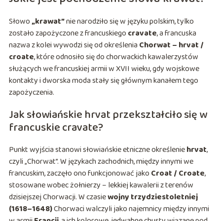
Słowo
„krawat”
nie narodziło się w języku polskim, tylko
zostało zapożyczone z francuskiego
cravate
, a francuska
nazwa z kolei wywodzi się od określenia
Chorwat – hrvat /
croate
, które odnosiło się do chorwackich kawalerzystów
służących we francuskiej armii w XVII wieku, gdy wojskowe
kontakty i dworska moda stały się głównym kanałem tego
zapożyczenia.
Jak słowiańskie hrvat przekształciło się w
francuskie cravate?
Punkt wyjścia stanowi słowiańskie etniczne określenie
hrvat
,
czyli „Chorwat”. W językach zachodnich, między innymi we
francuskim, zaczęło ono funkcjonować jako
Croat / Croate
,
stosowane wobec żołnierzy – lekkiej kawalerii z terenów
dzisiejszej Chorwacji. W czasie
wojny trzydziestoletniej
(1618–1648)
Chorwaci walczyli jako najemnicy między innymi
w armii
Francji
, a ich kolorowe, jedwabne chusty wiązane pod