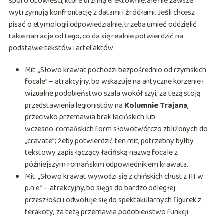
sporo opowieści, które brzmią efektownie, ale nie zawsze
wytrzymują konfrontację z datami i źródłami. Jeśli chcesz
pisać o etymologii odpowiedzialnie, trzeba umieć oddzielić
takie narracje od tego, co da się realnie potwierdzić na
podstawie tekstów i artefaktów.
Mit: „Słowo krawat pochodzi bezpośrednio od rzymskich
focale” – atrakcyjny, bo wskazuje na antyczne korzenie i
wizualne podobieństwo szala wokół szyi; za tezą stoją
przedstawienia legionistów na
Kolumnie Trajana
,
przeciwko przemawia brak łacińskich lub
wczesno‑romańskich form słowotwórczo zbliżonych do
„cravate”; żeby potwierdzić ten mit, potrzebny byłby
tekstowy zapis łączący łacińską nazwę focale z
późniejszym romańskim odpowiednikiem krawata.
Mit: „Słowo krawat wywodzi się z chińskich chust z III w.
p.n.e.” – atrakcyjny, bo sięga do bardzo odległej
przeszłości i odwołuje się do spektakularnych figurek z
terakoty; za tezą przemawia podobieństwo funkcji