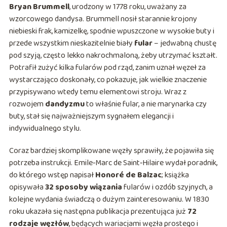
Bryan Brummell
, urodzony w 1778 roku, uważany za
wzorcowego dandysa. Brummell nosił starannie krojony
niebieski frak, kamizelkę, spodnie wpuszczone w wysokie buty i
przede wszystkim nieskazitelnie biały
fular
– jedwabną chustę
pod szyją, często lekko nakrochmaloną, żeby utrzymać kształt.
Potrafił zużyć kilka fularów pod rząd, zanim uznał węzeł za
wystarczająco doskonały, co pokazuje, jak wielkie znaczenie
przypisywano wtedy temu elementowi stroju. Wraz z
rozwojem
dandyzmu
to właśnie fular, a nie marynarka czy
buty, stał się najważniejszym sygnałem elegancji i
indywidualnego stylu.
Coraz bardziej skomplikowane węzły sprawiły, że pojawiła się
potrzeba instrukcji. Emile‑Marc de Saint‑Hilaire wydał poradnik,
do którego wstęp napisał
Honoré de Balzac
; książka
opisywała
32 sposoby wiązania
fularów i ozdób szyjnych, a
kolejne wydania świadczą o dużym zainteresowaniu. W 1830
roku ukazała się następna publikacja prezentująca już
72
rodzaje węzłów
, będących wariacjami węzła prostego i