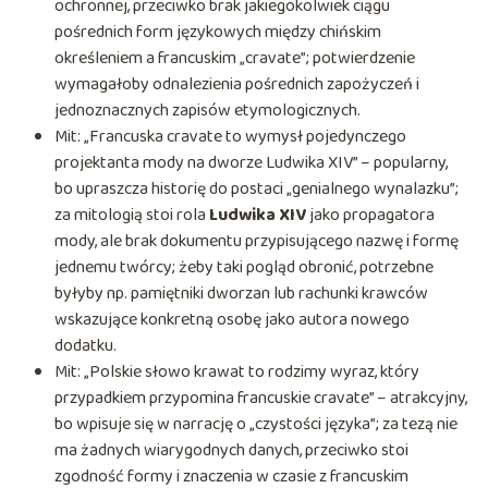
ochronnej, przeciwko brak jakiegokolwiek ciągu
pośrednich form językowych między chińskim
określeniem a francuskim „cravate”; potwierdzenie
wymagałoby odnalezienia pośrednich zapożyczeń i
jednoznacznych zapisów etymologicznych.
Mit: „Francuska cravate to wymysł pojedynczego
projektanta mody na dworze Ludwika XIV” – popularny,
bo upraszcza historię do postaci „genialnego wynalazku”;
za mitologią stoi rola
Ludwika XIV
jako propagatora
mody, ale brak dokumentu przypisującego nazwę i formę
jednemu twórcy; żeby taki pogląd obronić, potrzebne
byłyby np. pamiętniki dworzan lub rachunki krawców
wskazujące konkretną osobę jako autora nowego
dodatku.
Mit: „Polskie słowo krawat to rodzimy wyraz, który
przypadkiem przypomina francuskie cravate” – atrakcyjny,
bo wpisuje się w narrację o „czystości języka”; za tezą nie
ma żadnych wiarygodnych danych, przeciwko stoi
zgodność formy i znaczenia w czasie z francuskim