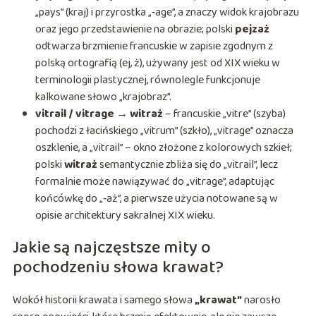
„pays” (kraj) i przyrostka „‑age”, a znaczy widok krajobrazu
oraz jego przedstawienie na obrazie; polski
pejzaż
odtwarza brzmienie francuskie w zapisie zgodnym z
polską ortografią (ej, ż), używany jest od XIX wieku w
terminologii plastycznej, równolegle funkcjonuje
kalkowane słowo „krajobraz”.
vitrail / vitrage → witraż
– francuskie „vitre” (szyba)
pochodzi z łacińskiego „vitrum” (szkło), „vitrage” oznacza
oszklenie, a „vitrail” – okno złożone z kolorowych szkieł;
polski
witraż
semantycznie zbliża się do „vitrail”, lecz
formalnie może nawiązywać do „vitrage”, adaptując
końcówkę do „‑aż”, a pierwsze użycia notowane są w
opisie architektury sakralnej XIX wieku.
Jakie są najczęstsze mity o
pochodzeniu słowa krawat?
Wokół historii krawata i samego słowa
„krawat”
narosło