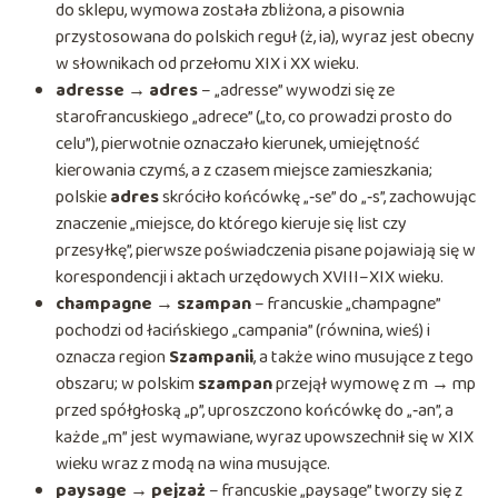
do sklepu, wymowa została zbliżona, a pisownia
przystosowana do polskich reguł (ż, ia), wyraz jest obecny
w słownikach od przełomu XIX i XX wieku.
adresse → adres
– „adresse” wywodzi się ze
starofrancuskiego „adrece” („to, co prowadzi prosto do
celu”), pierwotnie oznaczało kierunek, umiejętność
kierowania czymś, a z czasem miejsce zamieszkania;
polskie
adres
skróciło końcówkę „‑se” do „‑s”, zachowując
znaczenie „miejsce, do którego kieruje się list czy
przesyłkę”, pierwsze poświadczenia pisane pojawiają się w
korespondencji i aktach urzędowych XVIII–XIX wieku.
champagne → szampan
– francuskie „champagne”
pochodzi od łacińskiego „campania” (równina, wieś) i
oznacza region
Szampanii
, a także wino musujące z tego
obszaru; w polskim
szampan
przejął wymowę z m → mp
przed spółgłoską „p”, uproszczono końcówkę do „‑an”, a
każde „m” jest wymawiane, wyraz upowszechnił się w XIX
wieku wraz z modą na wina musujące.
paysage → pejzaż
– francuskie „paysage” tworzy się z