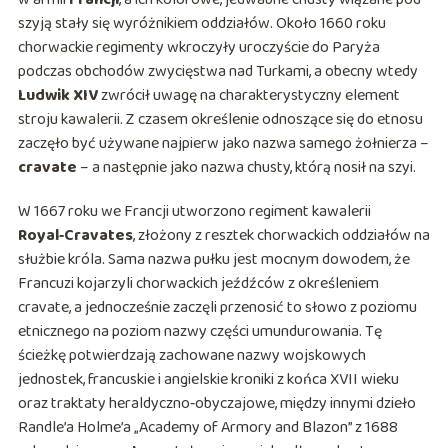
szyją stały się wyróżnikiem oddziałów. Około 1660 roku
chorwackie regimenty wkroczyły uroczyście do Paryża
podczas obchodów zwycięstwa nad Turkami, a obecny wtedy
Ludwik XIV
zwrócił uwagę na charakterystyczny element
stroju kawalerii. Z czasem określenie odnoszące się do etnosu
zaczęło być używane najpierw jako nazwa samego żołnierza –
cravate
– a następnie jako nazwa chusty, którą nosił na szyi.
W 1667 roku we Francji utworzono regiment kawalerii
Royal‑Cravates
, złożony z resztek chorwackich oddziałów na
służbie króla. Sama nazwa pułku jest mocnym dowodem, że
Francuzi kojarzyli chorwackich jeźdźców z określeniem
cravate, a jednocześnie zaczęli przenosić to słowo z poziomu
etnicznego na poziom nazwy części umundurowania. Tę
ścieżkę potwierdzają zachowane nazwy wojskowych
jednostek, francuskie i angielskie kroniki z końca XVII wieku
oraz traktaty heraldyczno‑obyczajowe, między innymi dzieło
Randle’a Holme’a „Academy of Armory and Blazon” z 1688