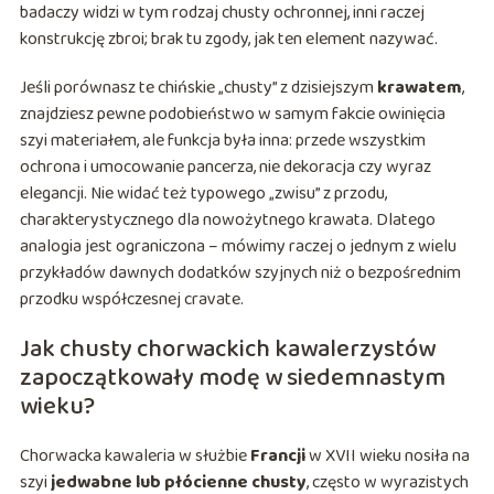
badaczy widzi w tym rodzaj chusty ochronnej, inni raczej
konstrukcję zbroi; brak tu zgody, jak ten element nazywać.
Jeśli porównasz te chińskie „chusty” z dzisiejszym
krawatem
,
znajdziesz pewne podobieństwo w samym fakcie owinięcia
szyi materiałem, ale funkcja była inna: przede wszystkim
ochrona i umocowanie pancerza, nie dekoracja czy wyraz
elegancji. Nie widać też typowego „zwisu” z przodu,
charakterystycznego dla nowożytnego krawata. Dlatego
analogia jest ograniczona – mówimy raczej o jednym z wielu
przykładów dawnych dodatków szyjnych niż o bezpośrednim
przodku współczesnej cravate.
Jak chusty chorwackich kawalerzystów
zapoczątkowały modę w siedemnastym
wieku?
Chorwacka kawaleria w służbie
Francji
w XVII wieku nosiła na
szyi
jedwabne lub płócienne chusty
, często w wyrazistych