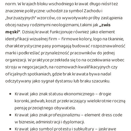
norm. W krajach bloku wschodniego krawat długo niósł też
znaczenie polityczne: uchodził za symbol Zachodu i
„burżuazyjnych” wzorców, co wywoływało próby zastąpienia
obcej nazwy rodzimymi neologizmami, takimi jak
„zwis
męski”
. Dzisiaj krawat funkcjonuje również jako element
identyfikacji wizualnej firm – firmowe kolory, logo na tkaninie,
charakterystyczne pasy pomagają budować rozpoznawalność
marki i podkreślać przynależność pracowników do jednej
organizacji. W praktyce przekłada się to na oczekiwania wobec
stroju w negocjacjach, na rozmowach kwalifikacyjnych czy
oficjalnych spotkaniach, gdzie brak krawata bywa nadal
odczytywany jako sygnał dystansu lub braku szacunku.
Krawat jako znak statusu ekonomicznego – drogie
koronki, jedwab, koszt przekraczający wielokrotnie roczną
pensję przeciętnego obywatela.
Krawat jako znak profesjonalizmu – element dress code
w biznesie, administracji i dyplomacji.
Krawat jako symbol protestu i subkultury – jaskrawe