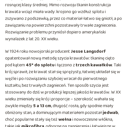
rosnącej klasy średniej. Mimo rozwoju tkanin konstrukcja
krawata wciąż miała wady: krojono go wzdłuż splotu i
zszywano z podszewką, przez co materiał łatwo się gniotł, a po
zawiązaniu na powierzchni pozostawały trwałe zagniecenia.
Rozwiązanie problemu przyniósł dopiero amerykański
wynalazek z lat 20. XX wieku.
W 1924 roku nowojorski producent
Jesse Langsdorf
opatentował nową metodę szycia krawatów: tkaninę cięto
pod kątem
45° do splotu
i łączono z
trzech kawałków
. Taki
krój sprawił, że krawat stał się sprężysty, łatwiej układał się w
węźle i po rozwiązaniu szybciej wracał do pierwotnego
kształtu, bez trwałych zagnieceń. Ten sposób szycia jest
stosowany do dziś w produkcji lepszej jakości krawatów. W XX
wieku zmieniały się krój i proporcje – szerokość wahała się
zwykle między
5 a 13 cm
, długość rosła, gdy spodnie miały
obniżony stan, a dominującym materiałem pozostał
jedwab
,
choć popularne stały się też
wełna
i nowoczesne włókna,
takie jak
mikrofibra
, odporne na zagniecenia i łatwiejsze w