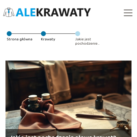
Strona główna
Krawaty
Jakie jest
pochodzenie
słowa krawat?