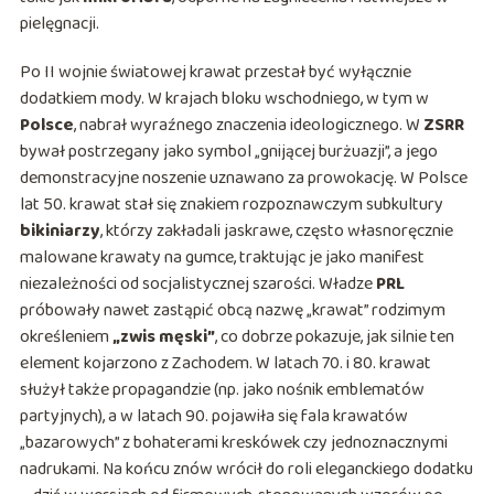
pielęgnacji.
Po II wojnie światowej krawat przestał być wyłącznie
dodatkiem mody. W krajach bloku wschodniego, w tym w
Polsce
, nabrał wyraźnego znaczenia ideologicznego. W
ZSRR
bywał postrzegany jako symbol „gnijącej burżuazji”, a jego
demonstracyjne noszenie uznawano za prowokację. W Polsce
lat 50. krawat stał się znakiem rozpoznawczym subkultury
bikiniarzy
, którzy zakładali jaskrawe, często własnoręcznie
malowane krawaty na gumce, traktując je jako manifest
niezależności od socjalistycznej szarości. Władze
PRL
próbowały nawet zastąpić obcą nazwę „krawat” rodzimym
określeniem
„zwis męski”
, co dobrze pokazuje, jak silnie ten
element kojarzono z Zachodem. W latach 70. i 80. krawat
służył także propagandzie (np. jako nośnik emblematów
partyjnych), a w latach 90. pojawiła się fala krawatów
„bazarowych” z bohaterami kreskówek czy jednoznacznymi
nadrukami. Na końcu znów wrócił do roli eleganckiego dodatku