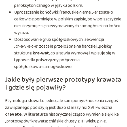
paroksytonicznego w języku polskim.
Uproszczenie końcówki: francuskie nieme „‑e” zostało
całkowicie pominięte w polskim zapisie, bo w polszczyźnie
nie utrzymuje się niewymawianych samogłosek na końcu
wyrazu.
Dostosowanie grup spółgłoskowych: sekwencja
„cr‑a‑v‑a‑t‑e” została przełożona na bardziej „polską”
strukturę
kra‑wat
, co ułatwia wymowę i wpisuje się w
typowe dla polszczyzny połączenia
spółgłoskowo‑samogłoskowe.
Jakie były pierwsze prototypy krawata
i gdzie się pojawiły?
Etymologia słowa to jedno, ale sam pomysł noszenia czegoś
zawiązanego pod szyją jest dużo starszy niż XVII‑wieczna
cravate
. W literaturze historycznej często wymienia się kilka
„prototypów” krawata: chińskie chusty z III wieku p.n.e.,