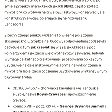
– dziś w wersjach od firmowych, stonowanych wzorów po
śmiałe projekty marek takich jak
KUBENZ
, często szyte z
mikrofibry, co wpływa na trwałość i łatwość konserwacji, ale
konstrukcyjnie wciąż opierające się na rozwiązaniu
Langsdorfa.
Z technicznego punktu widzenia to właśnie połączenie
skośnego kroju, trójdzielnej budowy i odpowiedniej podszewki
decyduje o tym, jak
krawat
się wiąże, jak układa się pod
kołnierzykiem i jak znosi wielokrotne rozwiązywanie. Jedwab
wymaga delikatnego traktowania i prostowania po każdym
użyciu, wełna daje matowe, mniej formalne wykończenie, a
mikrofibra lepiej znosi codzienne użytkowanie w intensywnym,
biurowym trybie.
Ok. 1660–1667 – chorwacka kawaleria we francuskiej
służbie, nazwa
Royal‑Cravates
i upowszechnienie
cravate.
Koniec XVIII – pocz. XIX w. –
George Bryan Brummell
i