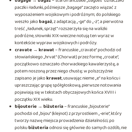
bagage → bagaż
– starofrancuskie „bagues” oznaczało
paczki i ładunki, późniejsze „bagage” zaczęto wiązać z
wyposażeniem wojskowym i podróżnym; do polskiego
weszło jako
bagaż
, z adaptacją „‑ge” do „‑ż”, a pierwotna
treść „ładunek, sprzęt” rozszerzyła się na walizki
podróżne, słowniki XIX‑wieczne notują ten wyraz w
kontekście wypraw wojskowych i podróży.
cravate → krawat
– francuskie „cravate” pochodzi od
słowiańskiego „hrvat” (Chorwat) przez formę „croate”,
początkowo oznaczało chorwackiego kawalerzystę, a
potem noszoną przez niego chustę; w polszczyźnie
zapisano je jako
krawat
, usuwając nieme „e” na końcu i
upraszczając grupę spółgłoskową, pierwsze notowania
pojawiają się w tekstach obyczajowych końca XVIII i
początku XIX wieku.
bijouterie → biżuteria
– francuskie „bijouterie”
pochodzi od „bijou” (klejnot) z przyrostkiem „‑erie”, który
tworzy nazwę miejsca prowadzenia działalności; po
polsku
biżuteria
odnosi się głównie do samych ozdób, nie