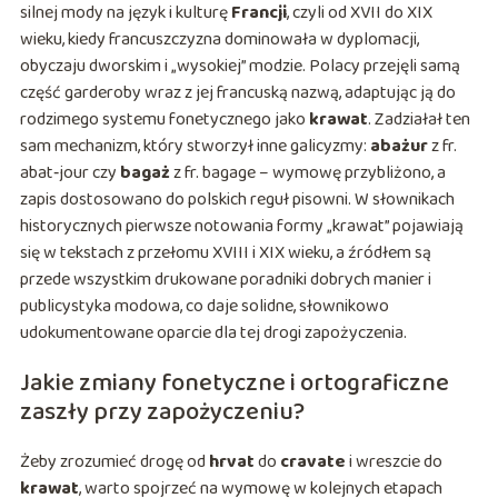
silnej mody na język i kulturę
Francji
, czyli od XVII do XIX
wieku, kiedy francuszczyzna dominowała w dyplomacji,
obyczaju dworskim i „wysokiej” modzie. Polacy przejęli samą
część garderoby wraz z jej francuską nazwą, adaptując ją do
rodzimego systemu fonetycznego jako
krawat
. Zadziałał ten
sam mechanizm, który stworzył inne galicyzmy:
abażur
z fr.
abat‑jour czy
bagaż
z fr. bagage – wymowę przybliżono, a
zapis dostosowano do polskich reguł pisowni. W słownikach
historycznych pierwsze notowania formy „krawat” pojawiają
się w tekstach z przełomu XVIII i XIX wieku, a źródłem są
przede wszystkim drukowane poradniki dobrych manier i
publicystyka modowa, co daje solidne, słownikowo
udokumentowane oparcie dla tej drogi zapożyczenia.
Jakie zmiany fonetyczne i ortograficzne
zaszły przy zapożyczeniu?
Żeby zrozumieć drogę od
hrvat
do
cravate
i wreszcie do
krawat
, warto spojrzeć na wymowę w kolejnych etapach