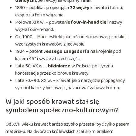
dandyzm
, perfekcyjnie wiązany
fular
.
1830 – publikacja opisująca
72 węzły
krawata i fularu,
eksplozja form wiązania.
Połowa XIX w. – powstanie
four‑in‑hand tie
i nazwy
węzła four‑in‑hand.
Ok. 1900 – Macclesfield jako ośrodek masowej produkcji
wzorzystych krawatów z jedwabiu.
1924 – patent
Jessego Langsdorfa
na krojenie pod
kątem 45° i szycie z trzech części.
Lata 50. XX w. –
bikiniarze
w Polsce i polityczna
kontestacja przez kolorowe krawaty.
Lata 70.–90. XX w. – krawat jako narzędzie propagandy,
symbol kariery biurowej i „bazarowa” zabawa formą.
W jaki sposób krawat stał się
symbolem społeczno-kulturowym?
Od XVII wieku krawat bardzo szybko przestał być tylko pasem
materiału. Na dworach królewskich stał się miernikiem