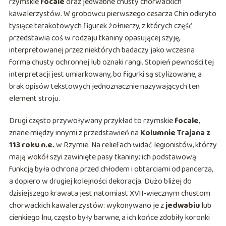
rzymskie
focale
oraz jedwabne chusty chorwackich
kawalerzystów. W grobowcu pierwszego cesarza Chin odkryto
tysiące terakotowych figurek żołnierzy, z których część
przedstawia coś w rodzaju tkaniny opasującej szyję,
interpretowanej przez niektórych badaczy jako wczesna
forma chusty ochronnej lub oznaki rangi. Stopień pewności tej
interpretacji jest umiarkowany, bo figurki są stylizowane, a
brak opisów tekstowych jednoznacznie nazywających ten
element stroju.
Drugi często przywoływany przykład to rzymskie
focale
,
znane między innymi z przedstawień na
Kolumnie Trajana z
113 roku n.e.
w Rzymie. Na reliefach widać legionistów, którzy
mają wokół szyi zawinięte pasy tkaniny; ich podstawową
funkcją była ochrona przed chłodem i obtarciami od pancerza,
a dopiero w drugiej kolejności dekoracja. Dużo bliżej do
dzisiejszego krawata jest natomiast XVII‑wiecznym chustom
chorwackich kawalerzystów: wykonywano je z
jedwabiu
lub
cienkiego lnu, często były barwne, a ich końce zdobiły koronki