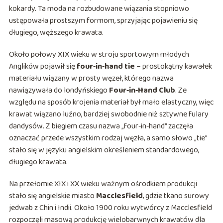
kokardy. Ta moda na rozbudowane wiązania stopniowo
ustępowała prostszym formom, sprzyjając pojawieniu się
długiego, węższego krawata.
Około połowy XIX wieku w stroju sportowym młodych
Anglików pojawił się
four‑in‑hand tie
– prostokątny kawałek
materiału wiązany w prosty węzeł, którego nazwa
nawiązywała do londyńskiego
Four‑in‑Hand Club
. Ze
względu na sposób krojenia materiał był mało elastyczny, więc
krawat wiązano luźno, bardziej swobodnie niż sztywne fulary
dandysów. Z biegiem czasu nazwa „four‑in‑hand” zaczęła
oznaczać przede wszystkim rodzaj węzła, a samo słowo „tie”
stało się w języku angielskim określeniem standardowego,
długiego krawata.
Na przełomie XIX i XX wieku ważnym ośrodkiem produkcji
stało się angielskie miasto
Macclesfield
, gdzie tkano surowy
jedwab z Chin i Indii. Około 1900 roku wytwórcy z Macclesfield
rozpoczęli masową produkcję wielobarwnych krawatów dla