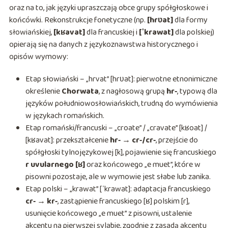
oraz na to, jak języki upraszczają obce grupy spółgłoskowe i
końcówki. Rekonstrukcje fonetyczne (np.
[hrʋat]
dla formy
słowiańskiej,
[kʁavat]
dla francuskiej i
[ˈkrawat]
dla polskiej)
opierają się na danych z językoznawstwa historycznego i
opisów wymowy:
Etap słowiański – „hrvat” [hrʋat]: pierwotne etnonimiczne
określenie
Chorwata
, z nagłosową grupą
hr‑
, typową dla
języków południowosłowiańskich, trudną do wymówienia
w językach romańskich.
Etap romański/francuski – „croate” / „cravate” [kʁoat] /
[kʁavat]: przekształcenie
hr‑ → cr‑/cr‑
, przejście do
spółgłoski tylnojęzykowej [k], pojawienie się francuskiego
r uvularnego [ʁ]
oraz końcowego „e muet”, które w
pisowni pozostaje, ale w wymowie jest słabe lub zanika.
Etap polski – „krawat” [ˈkrawat]: adaptacja francuskiego
cr‑ → kr‑
, zastąpienie francuskiego [ʁ] polskim [r],
usunięcie końcowego „e muet” z pisowni, ustalenie
akcentu na pierwszej sylabie, zgodnie z zasadą akcentu