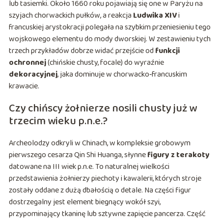
lub tasiemki. Około 1660 roku pojawiają się one w Paryżu na
szyjach chorwackich pułków, a reakcja
Ludwika XIV
i
francuskiej arystokracji polegała na szybkim przeniesieniu tego
wojskowego elementu do mody dworskiej. W zestawieniu tych
trzech przykładów dobrze widać przejście od
funkcji
ochronnej
(chińskie chusty, focale) do wyraźnie
dekoracyjnej
, jaka dominuje w chorwacko‑francuskim
krawacie.
Czy chińscy żołnierze nosili chusty już w
trzecim wieku p.n.e.?
Archeolodzy odkryli w Chinach, w kompleksie grobowym
pierwszego cesarza Qin Shi Huanga, słynne
figury z terakoty
datowane na III wiek p.n.e. To naturalnej wielkości
przedstawienia żołnierzy piechoty i kawalerii, których stroje
zostały oddane z dużą dbałością o detale. Na części figur
dostrzegalny jest element biegnący wokół szyi,
przypominający tkaninę lub sztywne zapięcie pancerza. Część