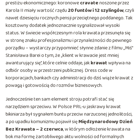
prestiżu ekonomicznego: koronowe
cravate
noszone przez
Karola II miały wartość rzędu
20 funtów i 12 szylingów
, czyli
nawet dziesięciu rocznych pensji przeciętnego poddanego. Tak
kosztowny dodatek jednoznacznie sygnalizował wysoki
status. W świecie współczesnym rola krawata przesunęła się
w stronę znaku profesjonalizmu i przynależności do pewnego
porządku – wystarczy przypomnieć słynne zdanie z filmu „Miś”
Stanisława Barei o tym, że „klient w krawacie jest mniej
awanturujący się”, które celnie oddaje, jak
krawat
wpływa na
odbiór osoby w przestrzeni publicznej. Dress code w
korporacjach, bankach czy administracji do dziś wiąże krawat z
powagą i gotowością do rozmów biznesowych.
Jednocześnie ten sam element stroju potrafi stać się
narzędziem sprzeciwu. W Polsce PRL‑u jaskrawy krawat
bikiniarza był sygnałem buntu przeciw narzuconej jednolitości,
a po upadku komunizmu pojawił się
Międzynarodowy Dzień
Bez Krawata – 2 czerwca
, w którym odłożenie krawata na
bok ma formę żartobliwego aktu wolności od formalnych