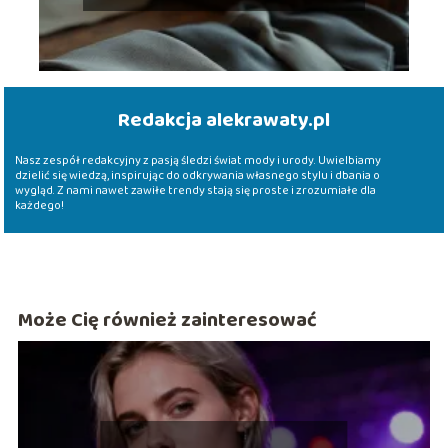
Redakcja alekrawaty.pl
Nasz zespół redakcyjny z pasją śledzi świat mody i urody. Uwielbiamy
dzielić się wiedzą, inspirując do odkrywania własnego stylu i dbania o
wygląd. Z nami nawet zawiłe trendy stają się proste i zrozumiałe dla
każdego!
Może Cię również zainteresować