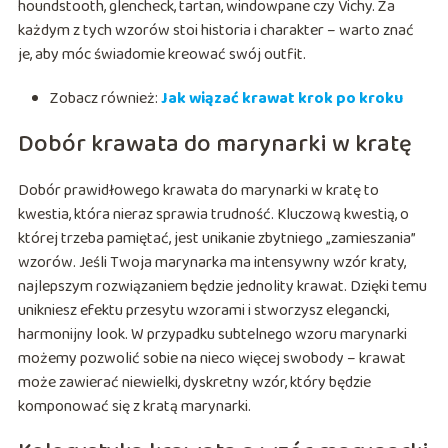
houndstooth, glencheck, tartan, windowpane czy Vichy. Za
każdym z tych wzorów stoi historia i charakter – warto znać
je, aby móc świadomie kreować swój outfit.
Zobacz również:
Jak wiązać krawat krok po kroku
Dobór krawata do marynarki w kratę
Dobór prawidłowego krawata do marynarki w kratę to
kwestia, która nieraz sprawia trudność. Kluczową kwestią, o
której trzeba pamiętać, jest unikanie zbytniego „zamieszania”
wzorów. Jeśli Twoja marynarka ma intensywny wzór kraty,
najlepszym rozwiązaniem będzie jednolity krawat. Dzięki temu
unikniesz efektu przesytu wzorami i stworzysz elegancki,
harmonijny look. W przypadku subtelnego wzoru marynarki
możemy pozwolić sobie na nieco więcej swobody – krawat
może zawierać niewielki, dyskretny wzór, który będzie
komponować się z kratą marynarki.