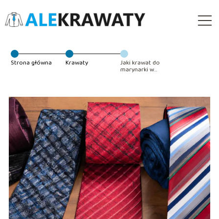
Strona główna
Krawaty
Jaki krawat do
marynarki w
kratę?